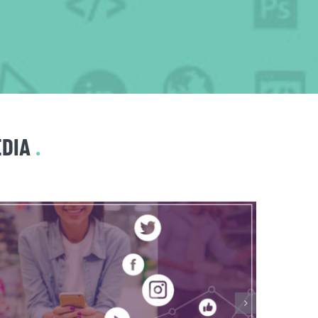
EDIA
.
TCC