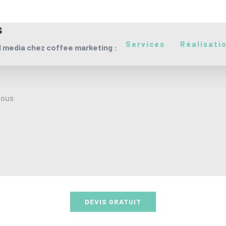
s
Services
Réalisati
 media chez coffee marketing :
vous
DEVIS GRATUIT