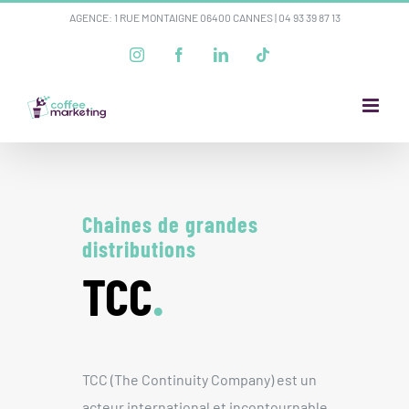
Passer
AGENCE: 1 RUE MONTAIGNE 06400 CANNES |
04 93 39 87 13
au
Instagram
Facebook
LinkedIn
Tiktok
contenu
Chaines de grandes
distributions
TCC
.
TCC (The Continuity Company) est un
acteur international et incontournable