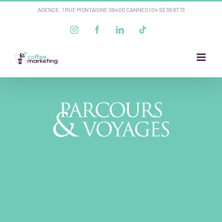
Passer
AGENCE: 1 RUE MONTAIGNE 06400 CANNES |
04 93 39 87 13
au
Instagram
Facebook
LinkedIn
Tiktok
contenu