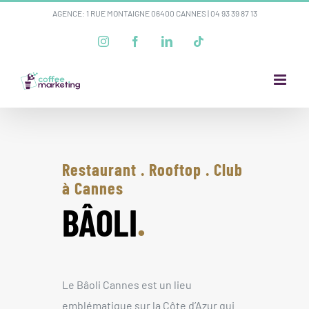
Passer
AGENCE: 1 RUE MONTAIGNE 06400 CANNES |
04 93 39 87 13
au
Instagram
Facebook
LinkedIn
Tiktok
contenu
Restaurant . Rooftop . Club
à Cannes
BÂOLI
.
Le Bâoli Cannes est un lieu
emblématique sur la Côte d’Azur qui