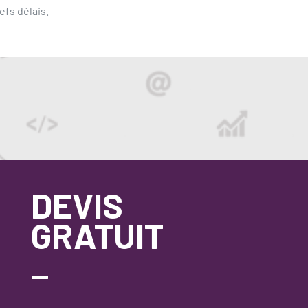
efs délais.
DEVIS
GRATUIT
_