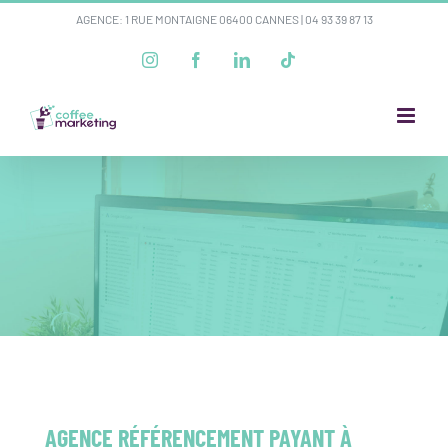
Passer
AGENCE: 1 RUE MONTAIGNE 06400 CANNES |
04 93 39 87 13
au
Instagram
Facebook
LinkedIn
Tiktok
contenu
AGENCE RÉFÉRENCEMENT PAYANT À