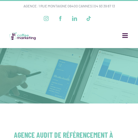
Passer
AGENCE: 1 RUE MONTAIGNE 06400 CANNES |
04 93 39 87 13
au
Instagram
Facebook
LinkedIn
Tiktok
contenu
AGENCE AUDIT DE RÉFÉRENCEMENT À