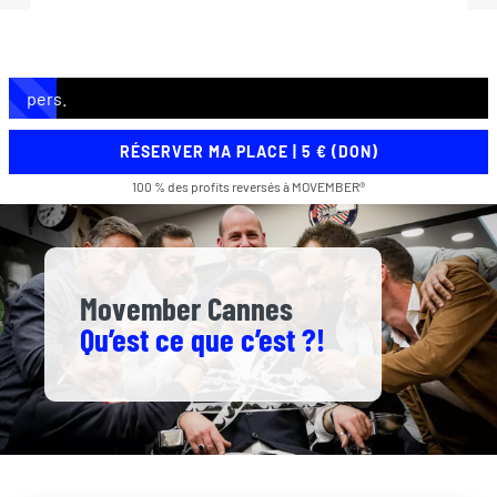
200
pers.
max
RÉSERVER MA PLACE | 5 € (DON)
100 % des profits reversés à MOVEMBER®
Movember Cannes
Qu’est ce que c’est ?!