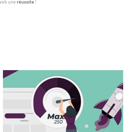
e web une
réussite
!