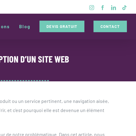
Instagram
Facebook
LinkedIn
Tikt
ions
Blog
DEVIS GRATUIT
CONTACT
PTION D’UN SITE WEB
duit ou un service pertinent, une navigation aisée,
frir, et c’est pourquoi elle est devenue un élément
oeur de notre problématique. Dans cet article, nous